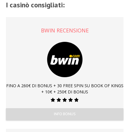
I casinò consigliati:
BWIN RECENSIONE
FINO A 260€ DI BONUS + 30 FREE SPIN SU BOOK OF KINGS
+ 10€ + 250€ DI BONUS
INFO BONUS