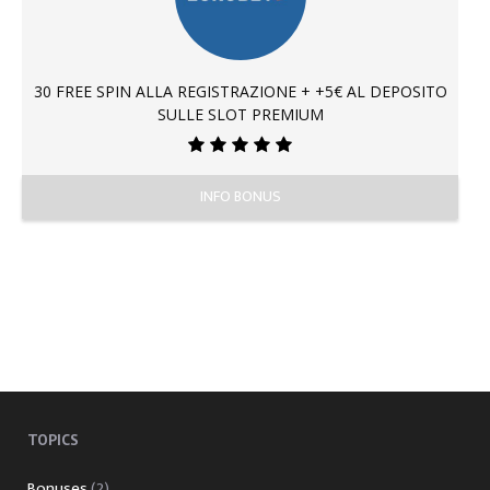
30 FREE SPIN ALLA REGISTRAZIONE + +5€ AL DEPOSITO
SULLE SLOT PREMIUM
INFO BONUS
TOPICS
Bonuses
(2)