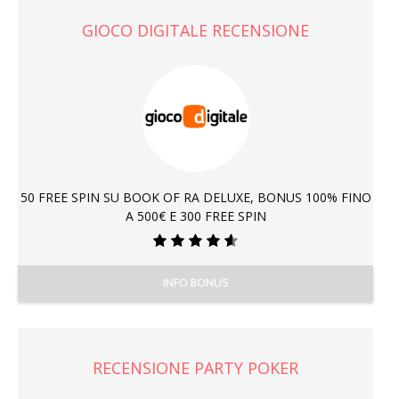
GIOCO DIGITALE RECENSIONE
50 FREE SPIN SU BOOK OF RA DELUXE, BONUS 100% FINO
A 500€ E 300 FREE SPIN
INFO BONUS
RECENSIONE PARTY POKER