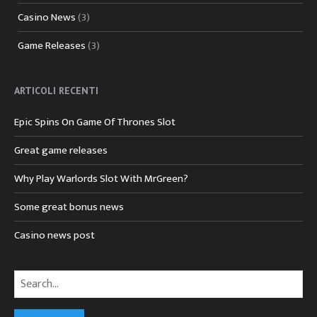
Casino News
(3)
Game Releases
(3)
ARTICOLI RECENTI
Epic Spins On Game Of Thrones Slot
Great game releases
Why Play Warlords Slot With MrGreen?
Some great bonus news
Casino news post
Search
for: