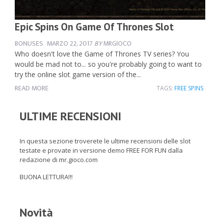
Epic Spins On Game Of Thrones Slot
BONUSES
MARZO 22, 2017
BY
MRGIOCO
Who doesn't love the Game of Thrones TV series? You
would be mad not to... so you're probably going to want to
try the online slot game version of the...
READ MORE
TAGS:
FREE SPINS
ULTIME RECENSIONI
In questa sezione troverete le ultime recensioni delle slot
testate e provate in versione demo FREE FOR FUN dalla
redazione di mr.gioco.com
BUONA LETTURA!!!
Novità